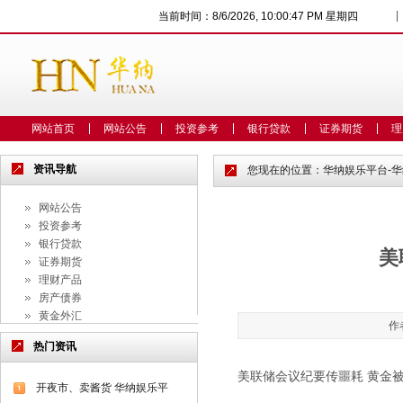
|
当前时间：
8/6/2026, 10:00:47 PM 星期四
网站首页
网站公告
投资参考
银行贷款
证券期货
理
资讯导航
您现在的位置：
华纳娱乐平台-
网站公告
投资参考
银行贷款
美
证券期货
理财产品
房产债券
黄金外汇
作
信托私募
热门资讯
保险基金
典当收藏
美联储会议纪要传噩耗 黄金
开夜市、卖酱货 华纳娱乐平
市场研究