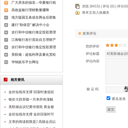
理财团队
广大房东的福音—华夏银行租
浏览 (8415) |
评论
(0) | 评分(0)
高收益银行理财数量骤降
将本文加入收藏夹
地方版国五条或在两会后密集
建行“助保贷” 解决中小企
农行和中信银行推定投彩票理
发表评论
江南银行发行首款自主理财产
您的评价
农行和中信银行推定投彩票理
评论标题
美联储：超低利率及量化宽松
评论内容
华纳娱乐平台网址
相关资讯
验 证 码
金价短线存支撑 回落时逢低轻
匿名发表
银价大跌吞噬一月来所有涨幅
美联储会议纪要传噩耗 黄金被
金价短线存支撑 金价回落时可
文章的阅读权限是2 高级会员以